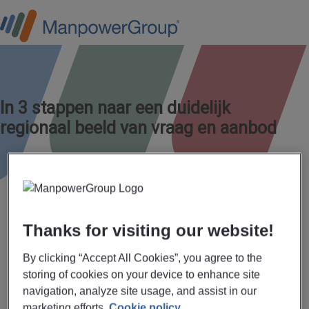
In 3 stappen naar een duidelijk
regionaal beeld van vraag en aanbod
Thanks for visiting our website!
By clicking “Accept All Cookies”, you agree to the
Type personeel
Omgeving
Resultaat!
storing of cookies on your device to enhance site
navigation, analyze site usage, and assist in our
1
2
3
marketing efforts.
Cookie policy