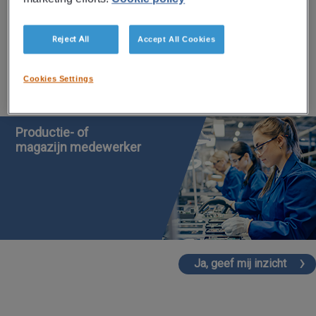
Reject All
Accept All Cookies
Naar welk type personeel bent u op
zoek?
Cookies Settings
Productie- of
magazijn medewerker
Ja, geef mij inzicht